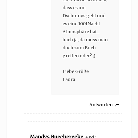
dass es um
Dschinnys geht und
es eine 1001Nacht
Atmosphäre hat…
hach ja, da muss man
doch zum Buch
greifen oder? ;)
Liebe Grüße
Laura
Antworten
Mandys Buecherecke
sagt: