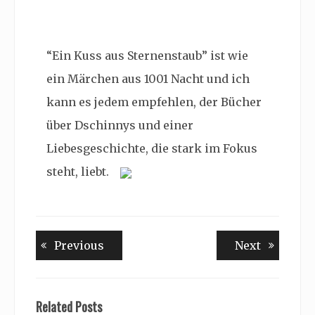
“Ein Kuss aus Sternenstaub” ist wie
ein Märchen aus 1001 Nacht und ich
kann es jedem empfehlen, der Bücher
über Dschinnys und einer
Liebesgeschichte, die stark im Fokus
steht, liebt.
Beitragsnavigation
Previous
Next
Previous
Next
post:
post:
Related Posts