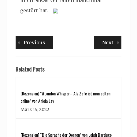
mich Nikas Verhalten manchmal
gestört hat.
Beitragsnavigation
Previous
Next
Previous
Next
post:
post:
Related Posts
[Rezension] “#London Whisper– Als Zofe ist man selten
online” von Aniela Ley
März 14, 2022
[Rezension] “Die Sprache der Dornen” von Leigh Bardugo