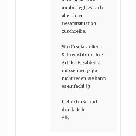
unüberlegt, was ich
aber ihrer
Gesamtsituation
zuschreibe.
Von Ursulas tollem
Schreibstil und ihrer
Art des Erzählens
müssen wir ja gar
nicht reden, sie kann
es einfach!!! :)
Liebe Grüße und
drück dich,
Ally