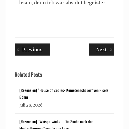
lesen, denn ich war absolut begeistert.
Beitragsnavigation
Previous
Next
Previous
Next
post:
post:
Related Posts
[Rezension] “House of Zodiac- Kometenschauer” von Nicole
Böhm
Juli 28, 2026
[Rezension] “Whisperwicks – Die Suche nach den
Flüsterflammen” von Jordan Lees