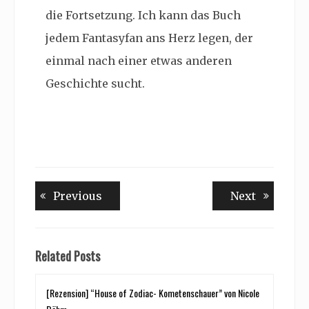
die Fortsetzung. Ich kann das Buch
jedem Fantasyfan ans Herz legen, der
einmal nach einer etwas anderen
Geschichte sucht.
Beitragsnavigation
Previous
Next
Previous
Next
post:
post:
Related Posts
[Rezension] “House of Zodiac- Kometenschauer” von Nicole