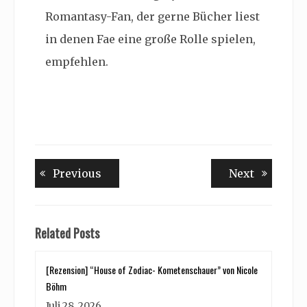
Romantasy-Fan, der gerne Bücher liest
in denen Fae eine große Rolle spielen,
empfehlen.
Beitragsnavigation
Previous
Next
Previous
Next
post:
post:
Related Posts
[Rezension] “House of Zodiac- Kometenschauer” von Nicole
Böhm
Juli 28, 2026