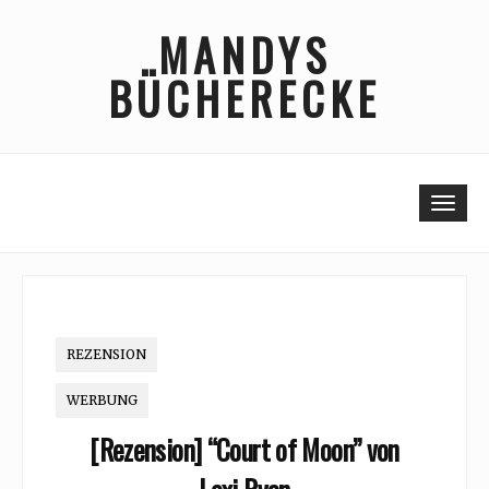
Skip
MANDYS
to
content
BÜCHERECKE
Togg
REZENSION
WERBUNG
[Rezension] “Court of Moon” von