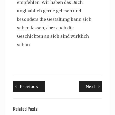
empfehlen. Wir haben das Buch
unglaublich gerne gelesen und
besonders die Gestaltung kann sich
sehen lassen, aber auch die
Geschichten an sich sind wirklich
schön.
Beitragsnavigation
Previous
Next
Previous
Next
post:
post:
Related Posts