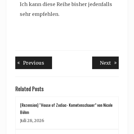
Ich kann diese Reihe bisher jedenfalls
sehr empfehlen.
Beitragsnavigation
Previous
Next
Previous
Next
post:
post:
Related Posts
[Rezension] “House of Zodiac- Kometenschauer” von Nicole
Böhm
Juli 28, 2026