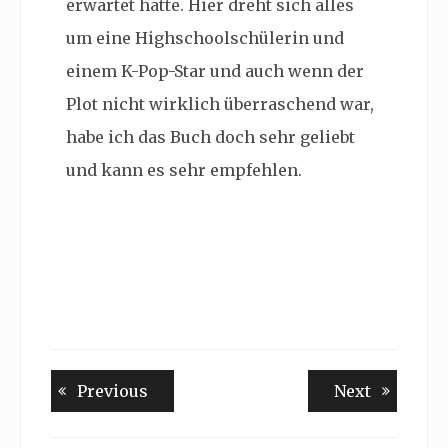
erwartet hatte. Hier dreht sich alles
um eine Highschoolschülerin und
einem K-Pop-Star und auch wenn der
Plot nicht wirklich überraschend war,
habe ich das Buch doch sehr geliebt
und kann es sehr empfehlen.
Beitragsnavigation
Previous
Next
Previous
Next
post:
post: