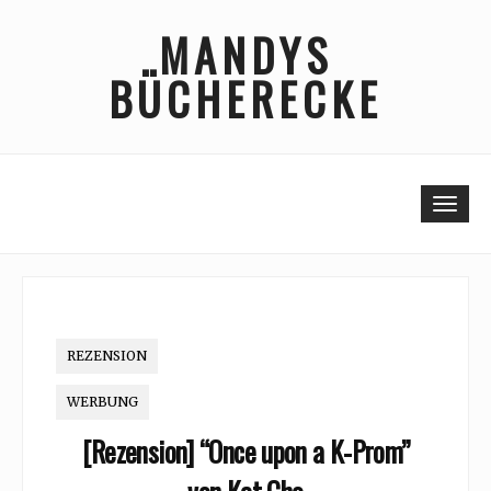
Skip
MANDYS
to
content
BÜCHERECKE
Togg
REZENSION
WERBUNG
[Rezension] “Once upon a K-Prom”