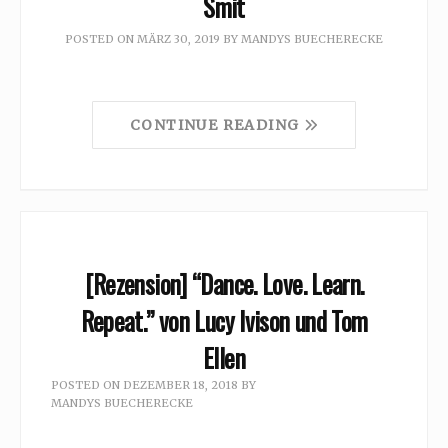
Smit
POSTED ON
MÄRZ 30, 2019
BY
MANDYS BUECHERECKE
CONTINUE READING
[Rezension] “Dance. Love. Learn.
Repeat.” von Lucy Ivison und Tom
Ellen
POSTED ON
DEZEMBER 18, 2018
BY
MANDYS BUECHERECKE