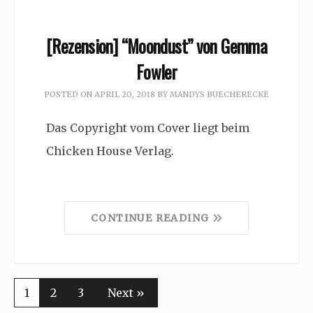
[Rezension] “Moondust” von Gemma
Fowler
POSTED ON
APRIL 20, 2018
BY
MANDYS BUECHERECKE
Das Copyright vom Cover liegt beim
Chicken House Verlag.
CONTINUE READING
1
2
3
Next »