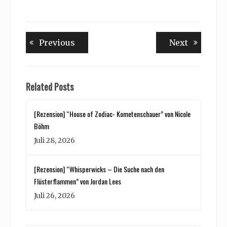
Beitragsnavigation
Previous
Next
Previous
Next
post:
post:
Related Posts
[Rezension] “House of Zodiac- Kometenschauer” von Nicole
Böhm
Juli 28, 2026
[Rezension] “Whisperwicks – Die Suche nach den
Flüsterflammen” von Jordan Lees
Juli 26, 2026