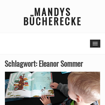
Skip
MANDYS
to
content
BÜCHERECKE
Togg
Schlagwort:
Eleanor Sommer