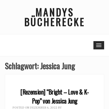
Skip
MANDYS
to
content
BÜCHERECKE
Togg
Schlagwort:
Jessica Jung
[Rezension] “Bright – Love & K-
Pop” von Jessica Jung
POSTED ON
DEZEMBER 6, 2022
BY