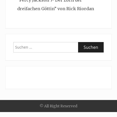
“Percy Jackson 7- Der Zorn der
dreifachen Göttin” von Rick Riordan
Suchen
nach:
© All Right Reserved