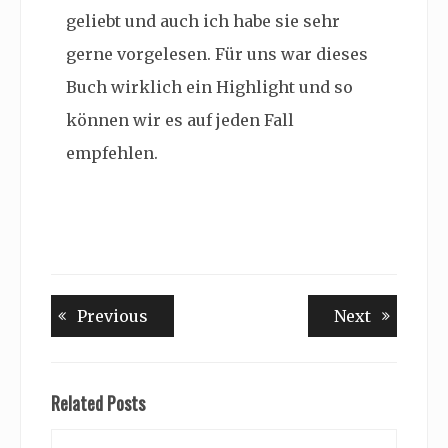
geliebt und auch ich habe sie sehr
gerne vorgelesen. Für uns war dieses
Buch wirklich ein Highlight und so
können wir es auf jeden Fall
empfehlen.
Beitragsnavigation
Previous
Next
Previous
Next
post:
post:
Related Posts