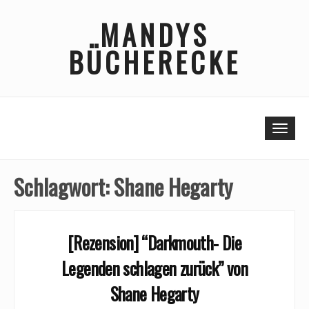
Skip
MANDYS
to
content
BÜCHERECKE
Togg
Schlagwort:
Shane Hegarty
[Rezension] “Darkmouth- Die
Legenden schlagen zurück” von
Shane Hegarty