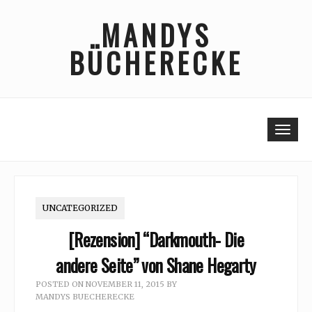
Skip
MANDYS
to
content
BÜCHERECKE
Togg
UNCATEGORIZED
[Rezension] “Darkmouth- Die
andere Seite” von Shane Hegarty
POSTED ON
NOVEMBER 11, 2015
BY
MANDYS BUECHERECKE