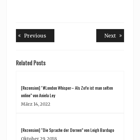
Beitragsnavigation
Previous
Next
Previous
Next
post:
post:
Related Posts
[Rezension] “#London Whisper– Als Zofe ist man selten
online” von Aniela Ley
März 14, 2022
[Rezension] “Die Sprache der Dornen” von Leigh Bardugo
Oktober 29, 2018