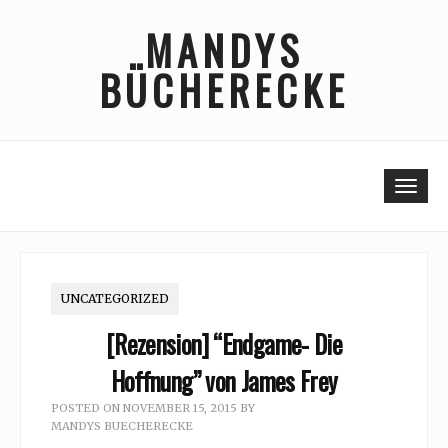
Skip
MANDYS
to
content
BÜCHERECKE
Togg
UNCATEGORIZED
[Rezension] “Endgame- Die
Hoffnung” von James Frey
POSTED ON
NOVEMBER 15, 2015
BY
MANDYS BUECHERECKE