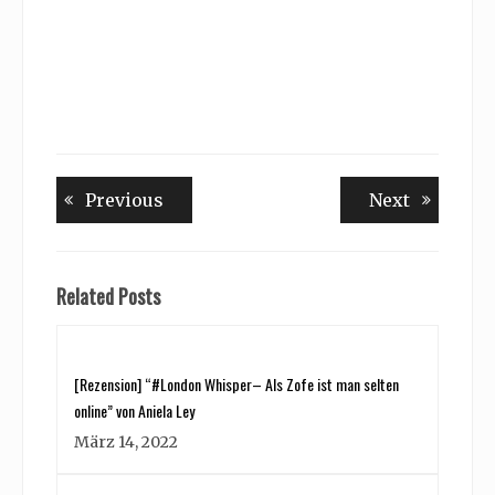
Beitragsnavigation
Previous
Next
Previous
Next
post:
post:
Related Posts
[Rezension] “#London Whisper– Als Zofe ist man selten
online” von Aniela Ley
März 14, 2022