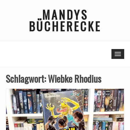
Skip
MANDYS
to
content
BÜCHERECKE
Togg
Schlagwort:
Wiebke Rhodius