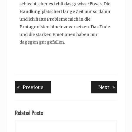
schlecht, aber es fehlt das gewisse Etwas. Die
Handlung plätschert lange Zeit nur so dahin
und ich hatte Probleme mich in die
Protagonisten hineinzuversetzen. Das Ende
und die starken Emotionen haben mir
dagegen gut gefallen.
Beitragsnavigation
Previous
Next
Previous
Next
post:
post:
Related Posts