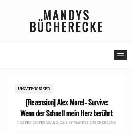
Skip
MANDYS
to
content
BÜCHERECKE
Togg
UNCATEGORIZED
[Rezension] Alex Morel- Survive:
Wenn der Schnell mein Herz berührt
POSTED ON
FEBRUAR 2, 2013
BY
MANDYS BUECHERECKE