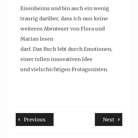
Eisenheims und bin auch ein wenig
traurig darüber, dass ich nun keine
weiteren Abenteuer von Flora und
Marian lesen
darf. Das Buch lebt durch Emotionen,
einer tollen innovativen Idee
und vielschichtigen Protagonisten.
Beitragsnavigation
Previous
Next
Previous
Next
post:
post: