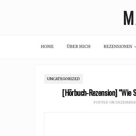
Skip
M
to
content
HOME
ÜBER MICH
REZENSIONEN
UNCATEGORIZED
[Hörbuch-Rezension] “Wie S
POSTED ON
DEZEMBER 2