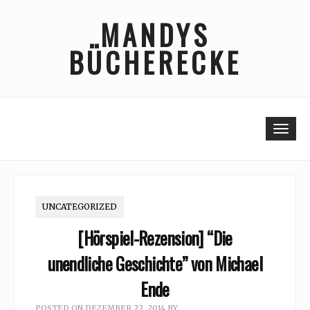
Skip
MANDYS
to
content
BÜCHERECKE
Togg
UNCATEGORIZED
[Hörspiel-Rezension] “Die
unendliche Geschichte” von Michael
Ende
POSTED ON
DEZEMBER 22, 2014
BY