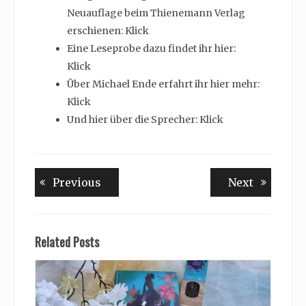
Neuauflage beim Thienemann Verlag
erschienen: Klick
Eine Leseprobe dazu findet ihr hier:
Klick
Über Michael Ende erfahrt ihr hier mehr:
Klick
Und hier über die Sprecher: Klick
Beitragsnavigation
Previous
Next
Previous
Next
post:
post:
Related Posts