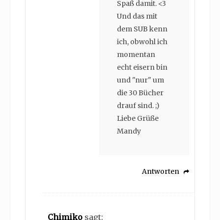
Spaß damit. <3
Und das mit
dem SUB kenn
ich, obwohl ich
momentan
echt eisern bin
und "nur" um
die 30 Bücher
drauf sind. ;)
Liebe Grüße
Mandy
Antworten
Chimiko
sagt: