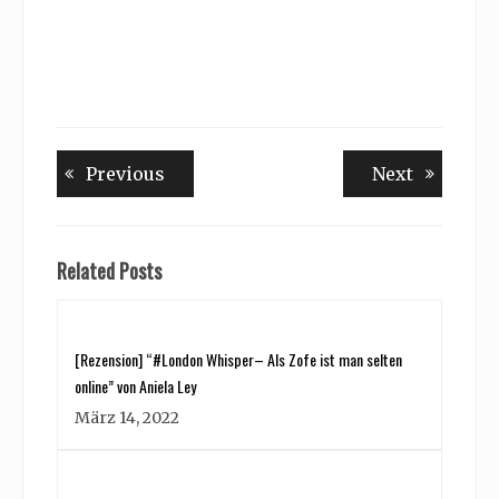
Beitragsnavigation
Previous
Next
Previous
Next
post:
post:
Related Posts
[Rezension] “#London Whisper– Als Zofe ist man selten
online” von Aniela Ley
März 14, 2022