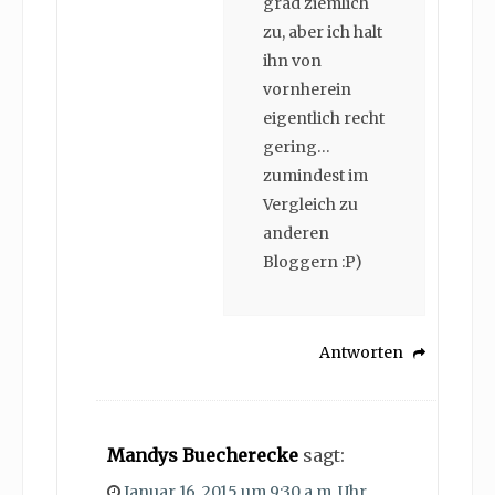
grad ziemlich
zu, aber ich halt
ihn von
vornherein
eigentlich recht
gering…
zumindest im
Vergleich zu
anderen
Bloggern :P)
Antworten
Mandys Buecherecke
sagt:
Januar 16, 2015 um 9:30 a.m. Uhr