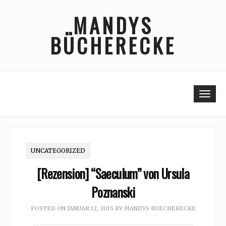
Skip
MANDYS
to
content
BÜCHERECKE
Togg
UNCATEGORIZED
[Rezension] “Saeculum” von Ursula
Poznanski
POSTED ON
JANUAR 12, 2015
BY
MANDYS BUECHERECKE