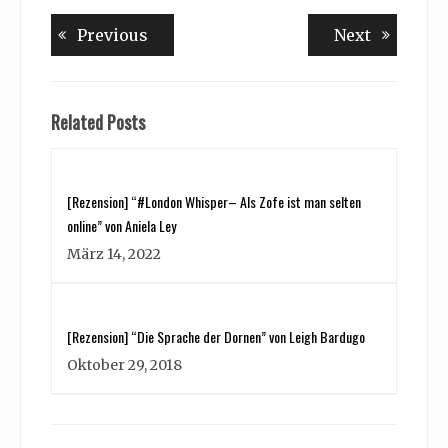
Beitragsnavigation
Previous
Next
Previous
Next
post:
post:
Related Posts
[Rezension] “#London Whisper– Als Zofe ist man selten
online” von Aniela Ley
März 14, 2022
[Rezension] “Die Sprache der Dornen” von Leigh Bardugo
Oktober 29, 2018