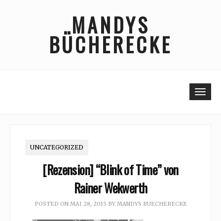
Skip
MANDYS
to
content
BÜCHERECKE
Togg
UNCATEGORIZED
[Rezension] “Blink of Time” von
Rainer Wekwerth
POSTED ON
MAI 28, 2015
BY
MANDYS BUECHERECKE