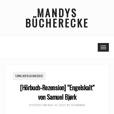
Skip
MANDYS
to
content
BÜCHERECKE
Togg
UNCATEGORIZED
[Hörbuch-Rezension] “Engelskalt”
von Samuel Bjørk
POSTED ON
MAI 27, 2015
BY
DOMINIK