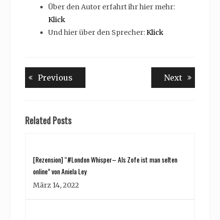
Über den Autor erfahrt ihr hier mehr:
Klick
Und hier über den Sprecher:
Klick
Beitragsnavigation
Previous
Next
Previous
Next
post:
post:
Related Posts
[Rezension] “#London Whisper– Als Zofe ist man selten
online” von Aniela Ley
März 14, 2022