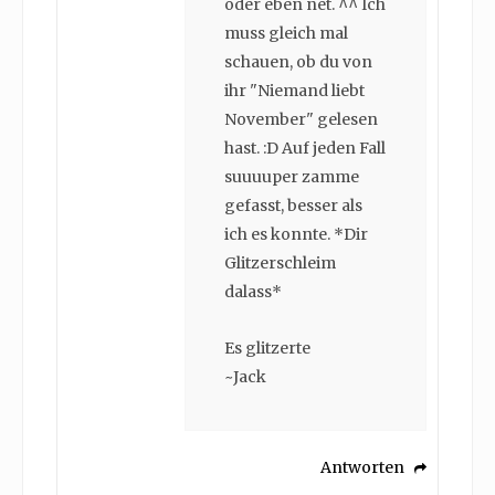
oder eben net. ^^ Ich
muss gleich mal
schauen, ob du von
ihr "Niemand liebt
November" gelesen
hast. :D Auf jeden Fall
suuuuper zamme
gefasst, besser als
ich es konnte. *Dir
Glitzerschleim
dalass*
Es glitzerte
~Jack
Antworten