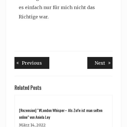
es einfach nur für mich nicht das
Richtige war.
Beitragsnavigation
Previous
Next
Previous
Next
post:
post:
Related Posts
[Rezension] “#London Whisper– Als Zofe ist man selten
online” von Aniela Ley
März 14, 2022