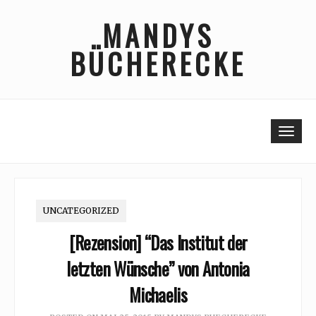
Skip
MANDYS
to
content
BÜCHERECKE
Togg
UNCATEGORIZED
[Rezension] “Das Institut der
letzten Wünsche” von Antonia
Michaelis