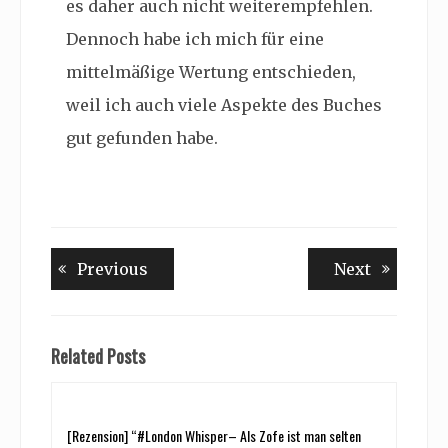
es daher auch nicht weiterempfehlen.
Dennoch habe ich mich für eine
mittelmäßige Wertung entschieden,
weil ich auch viele Aspekte des Buches
gut gefunden habe.
Beitragsnavigation
Previous
Next
Previous
Next
post:
post:
Related Posts
[Rezension] “#London Whisper– Als Zofe ist man selten