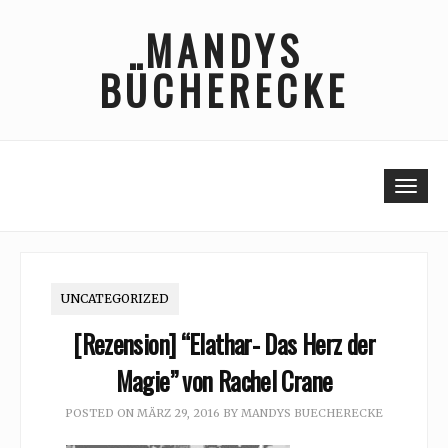
Skip
MANDYS
to
content
BÜCHERECKE
Togg
UNCATEGORIZED
[Rezension] “Elathar- Das Herz der
Magie” von Rachel Crane
POSTED ON
MÄRZ 29, 2016
BY
MANDYS BUECHERECKE