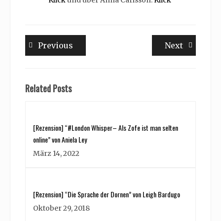
Beitragsnavigation
Previous
Next
Previous
Next
post:
post:
Related Posts
[Rezension] “#London Whisper– Als Zofe ist man selten
online” von Aniela Ley
März 14, 2022
[Rezension] “Die Sprache der Dornen” von Leigh Bardugo
Oktober 29, 2018