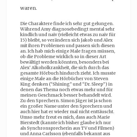
waren.
Die Charaktere finde ich sehr gut gelungen.
Während Amy diagnosebedingt mental sehr
kindlich und naiv (vielleicht etwas zu naiv für
15) bleibt, so verändern sich Jakob und Alex
mit ihren Problemen und passen sich diesen
an. Ich hab mich einige Male fragen müssen,
ob die Probleme wirklich so in dieser Art
bewältigt werden könnten, besonders bei
Alex’ Alkoholkrankheit, die sich durch das
gesamte Hörbuch hindurch zieht. Ich musste
einige Male an die Hörbücher von Steven
King denken (“Shining” und “Dr. Sleep”) in
denen das Thema noch etwas mehr und für
meinen Geschmack besser behandelt wird.
Zu den Sprechern. Simon Jäger ist ja schon
ein großer Name unter den Sprechern und
auch hier hat er wieder mal nicht enttäuscht.
Umso mehr freut es mich, dass auch Marie
Bierstedt (kannte ich bisher glaube ich nur
als Synchronsprecherin aus TV und Filmen)
und Anna Carlsson (ebenfalls bekannt aus