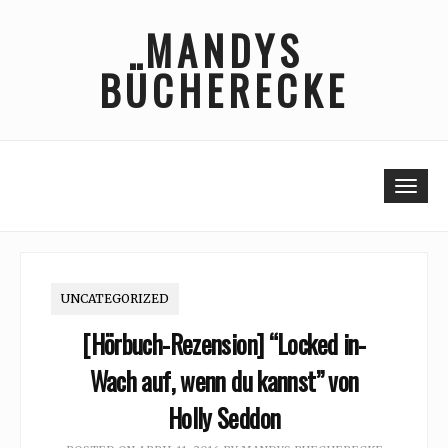
Skip
MANDYS
to
content
BÜCHERECKE
Togg
UNCATEGORIZED
[Hörbuch-Rezension] “Locked in-
Wach auf, wenn du kannst” von
Holly Seddon