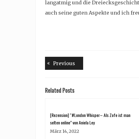
langatmig und die Dreiecksgeschicht
auch seine guten Aspekte und ich fre
Beitragsnavigation
Previous
Previous
post:
Related Posts
[Rezension] “#London Whisper– Als Zofe ist man
selten online” von Aniela Ley
März 14, 2022