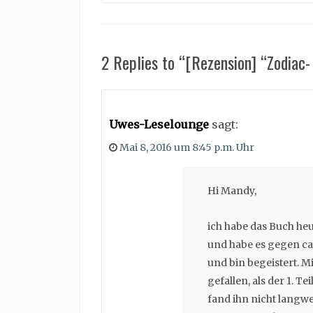
2 Replies to “[Rezension] “Zodiac
Uwes-Leselounge
sagt:
Mai 8, 2016 um 8:45 p.m. Uhr
Hi Mandy,
ich habe das Buch he
und habe es gegen ca.
und bin begeistert. M
gefallen, als der 1. T
fand ihn nicht langwe