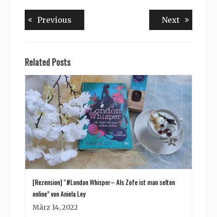
Beitragsnavigation
Previous
Next
Previous
Next
post:
post:
Related Posts
[Rezension] “#London Whisper– Als Zofe ist man selten
online” von Aniela Ley
März 14, 2022