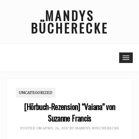
Skip
MANDYS
to
content
BÜCHERECKE
Togg
UNCATEGORIZED
[Hörbuch-Rezension] “Vaiana” von
Suzanne Francis
POSTED ON
APRIL 26, 2017
BY
MANDYS BUECHERECKE