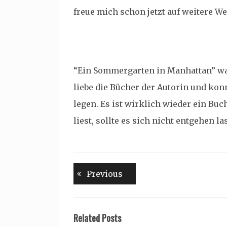
freue mich schon jetzt auf weitere W
“Ein Sommergarten in Manhattan” war
liebe die Bücher der Autorin und kon
legen. Es ist wirklich wieder ein Bu
liest, sollte es sich nicht entgehen la
Beitragsnavigation
Previous
Previous
post:
Related Posts