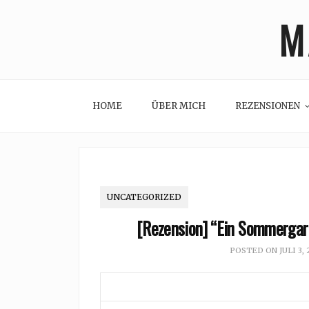
Skip
M
to
content
HOME
ÜBER MICH
REZENSIONEN
UNCATEGORIZED
[Rezension] “Ein Sommergar
POSTED ON
JULI 3, 