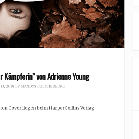
er Kämpferin” von Adrienne Young
3, 2018
BY
MANDYS BUECHERECKE
vom Cover liegen beim HarperCollins Verlag.