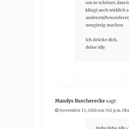
um so schöner, dass ic
klingt auch wirklich 
anderem/besonderem,
neugierig machen.
Ich drücke dich,
deine Ally
Mandys Buecherecke
sagt:
November 15, 2018 um 7:41 p.m. Uh
Huhu liebe Ally <