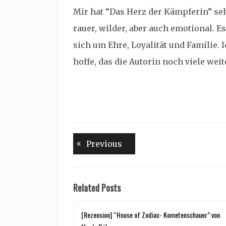
Mir hat “Das Herz der Kämpferin” sehr
rauer, wilder, aber auch emotional. 
sich um Ehre, Loyalität und Familie. 
hoffe, das die Autorin noch viele wei
Beitragsnavigation
Previous
Previous
post:
Related Posts
[Rezension] “House of Zodiac- Kometenschauer” von