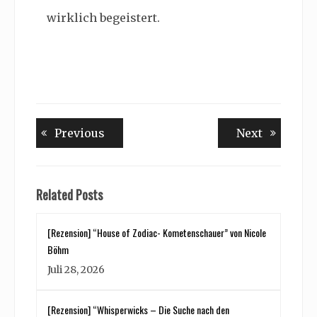
wirklich begeistert.
Beitragsnavigation
Previous
Next
Previous
Next
post:
post:
Related Posts
[Rezension] “House of Zodiac- Kometenschauer” von Nicole
Böhm
Juli 28, 2026
[Rezension] “Whisperwicks – Die Suche nach den