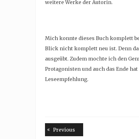
weitere Werke der Autorin.
Mich konnte dieses Buch komplett beg
Blick nicht komplett neu ist. Denn d
ausgeübt. Zudem mochte ich den Genr
Protagonisten und auch das Ende hat e
Leseempfehlung.
Beitragsnavigation
Previous
Previous
post: