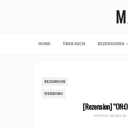
Skip
M
to
content
HOME
ÜBER MICH
REZENSIONEN
REZENSION
WERBUNG
[Rezension] “ON:O
POSTED ON
JULI 18,