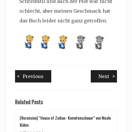
Schreibstil und auch der Plot war nicht
schlecht, aber meinen Geschmack hat
das Buch leider nicht ganz getroffen.
Beitragsnavigation
Previous
Next
Previous
Next
post:
post:
Related Posts
[Rezension] “House of Zodiac- Kometenschauer” von Nicole
Böhm