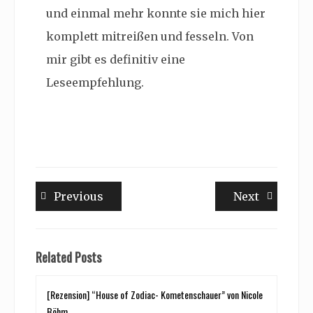
und einmal mehr konnte sie mich hier
komplett mitreißen und fesseln. Von
mir gibt es definitiv eine
Leseempfehlung.
Beitragsnavigation
Previous
Next
Previous
Next
post:
post:
Related Posts
[Rezension] “House of Zodiac- Kometenschauer” von Nicole
Böhm