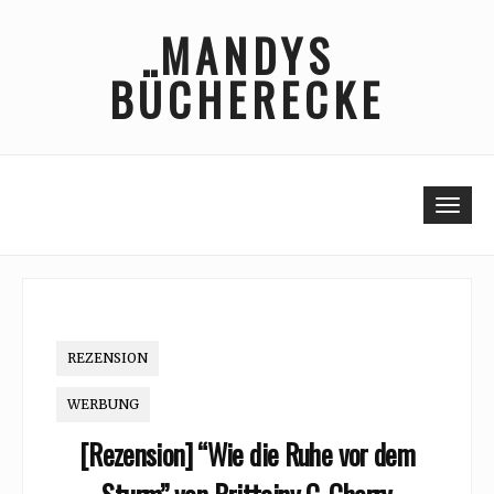
Skip
MANDYS
to
content
BÜCHERECKE
Togg
REZENSION
WERBUNG
[Rezension] “Wie die Ruhe vor dem