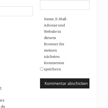
Name, E-Mail-
Adresse und
Website in
diesem
Browser für
meinen
nächsten
Kommentar
speichern.
g
ars
 du