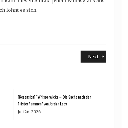
h kann diesen Auftakt jedem Fantasyfans ans
h lohnt es sich.
Next
Next
post:
[Rezension] “Whisperwicks – Die Suche nach den
Flüsterflammen” von Jordan Lees
Juli 26, 2026