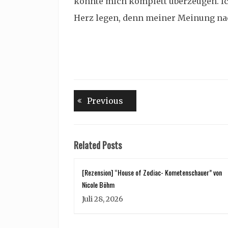
konnte mich komplett überzeugen. Ic
Herz legen, denn meiner Meinung nac
Beitragsnavigation
Previous
Previous
post:
Related Posts
[Rezension] “House of Zodiac- Kometenschauer” von
Nicole Böhm
Juli 28, 2026