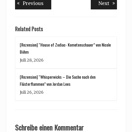
Beitragsnavigation
Previous
Next
Previous
Next
post:
post:
Related Posts
[Rezension] “House of Zodiac- Kometenschauer” von Nicole
Böhm
Juli 28, 2026
[Rezension] “Whisperwicks – Die Suche nach den
Flüsterflammen” von Jordan Lees
Juli 26, 2026
Schreibe einen Kommentar