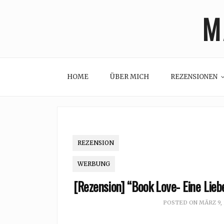
Skip
M
to
content
HOME
ÜBER MICH
REZENSIONEN
REZENSION
WERBUNG
[Rezension] “Book Love- Eine Lieb
POSTED ON
MÄRZ 9,