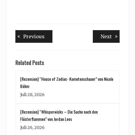
Beitragsnavigation
Previous
Next
Previous
Next
post:
post:
Related Posts
[Rezension] “House of Zodiac- Kometenschauer” von Nicole
Böhm
Juli 28, 2026
[Rezension] “Whisperwicks – Die Suche nach den
Flüsterflammen” von Jordan Lees
Juli 26, 2026