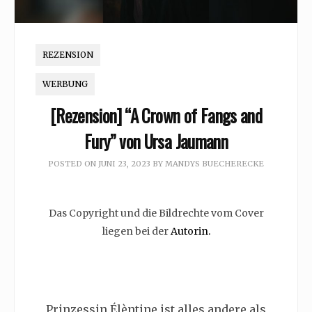
REZENSION
WERBUNG
[Rezension] “A Crown of Fangs and
Fury” von Ursa Jaumann
POSTED ON
JUNI 23, 2023
BY
MANDYS BUECHERECKE
Das Copyright und die Bildrechte vom Cover
liegen bei der
Autorin.
Prinzessin Élèntine ist alles andere als