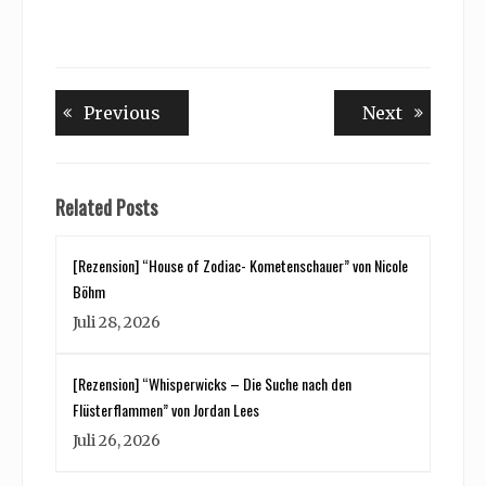
Beitragsnavigation
Previous
Next
Previous
Next
post:
post:
Related Posts
[Rezension] “House of Zodiac- Kometenschauer” von Nicole
Böhm
Juli 28, 2026
[Rezension] “Whisperwicks – Die Suche nach den
Flüsterflammen” von Jordan Lees
Juli 26, 2026