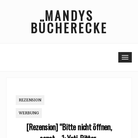
Skip
MANDYS
to
content
BÜCHERECKE
Togg
REZENSION
WERBUNG
[Rezension] “Bitte nicht öffnen,