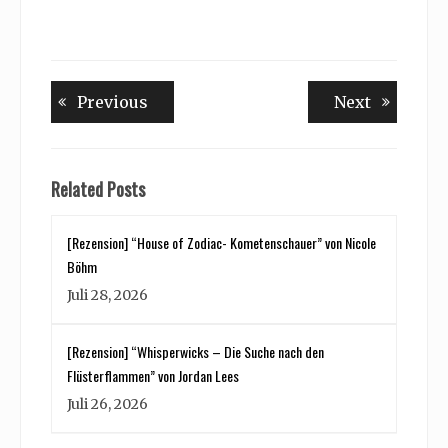
Beitragsnavigation
Previous
Next
Previous
Next
post:
post:
Related Posts
[Rezension] “House of Zodiac- Kometenschauer” von Nicole
Böhm
Juli 28, 2026
[Rezension] “Whisperwicks – Die Suche nach den
Flüsterflammen” von Jordan Lees
Juli 26, 2026