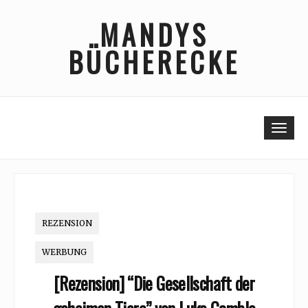
Skip
MANDYS
to
content
BÜCHERECKE
Togg
REZENSION
WERBUNG
[Rezension] “Die Gesellschaft der