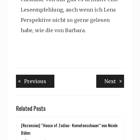
Leseempfehlung, auch wenn ich Lens
Perspektive nicht so gerne gelesen
habe, wie die von Barbara.
Beitragsnavigation
Previous
Next
Previous
Next
post:
post:
Related Posts
[Rezension] “House of Zodiac- Kometenschauer” von Nicole
Böhm