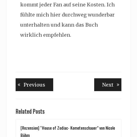
kommt jeder Fan auf seine Kosten. Ich
fühlte mich hier durchweg wunderbar
unterhalten und kann das Buch
wirklich empfehlen.
Beitragsnavigation
Previous
Next
Previous
Next
post:
post:
Related Posts
[Rezension] “House of Zodiac- Kometenschauer” von Nicole
Böhm