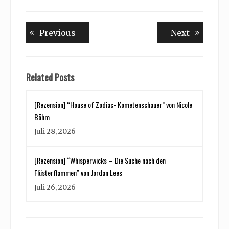
Beitragsnavigation
Previous
Next
Previous
Next
post:
post:
Related Posts
[Rezension] “House of Zodiac- Kometenschauer” von Nicole
Böhm
Juli 28, 2026
[Rezension] “Whisperwicks – Die Suche nach den
Flüsterflammen” von Jordan Lees
Juli 26, 2026