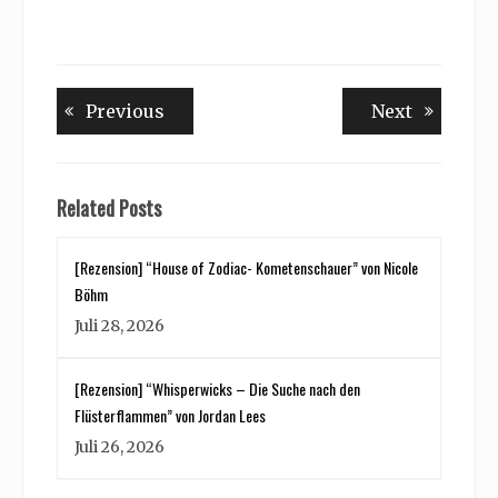
Beitragsnavigation
Previous
Next
Previous
Next
post:
post:
Related Posts
[Rezension] “House of Zodiac- Kometenschauer” von Nicole
Böhm
Juli 28, 2026
[Rezension] “Whisperwicks – Die Suche nach den
Flüsterflammen” von Jordan Lees
Juli 26, 2026