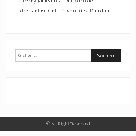
“Percy Jackson 7- Der Zorn der
dreifachen Göttin” von Rick Riordan
Suchen
nach:
© All Right Reserved