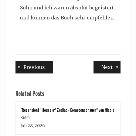
Sohn und ich waren absolut begeistert
und können das Buch sehr empfehlen.
Beitragsnavigation
Previous
Next
Previous
Next
post:
post:
Related Posts
[Rezension] “House of Zodiac- Kometenschauer” von Nicole
Böhm
Juli 28, 2026