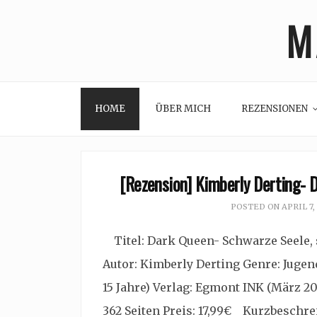
Skip
M
to
content
HOME
ÜBER MICH
REZENSIONEN
[Rezension] Kimberly Derting- 
POSTED ON
APRIL 7,
Titel: Dark Queen- Schwarze Seele, 
Autor: Kimberly Derting Genre: Jugend
15 Jahre) Verlag: Egmont INK (März 2
362 Seiten Preis: 17,99€ Kurzbeschre