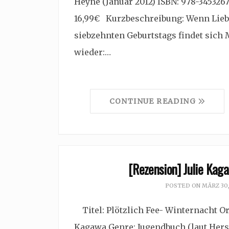
Heyne (Januar 2012) ISBN: 978-345326
16,99€ Kurzbeschreibung: Wenn Lieb
siebzehnten Geburtstags findet sich
wieder:…
CONTINUE READING
[Rezension] Julie Kaga
POSTED ON
MÄRZ 30,
Titel: Plötzlich Fee- Winternacht Ori
Kagawa Genre: Jugendbuch (laut Herste