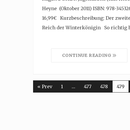
Heyne (Oktober 2011) ISBN: 978-34532
16,99€ Kurzbeschreibung: Der zweit
Reich der Winterkönigin So richtig
CONTINUE READING
« Prev
1
…
477
478
479