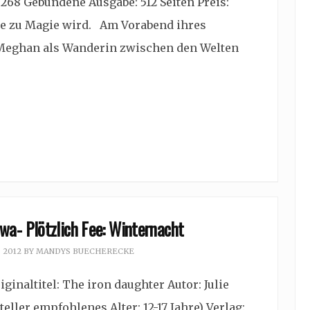
7268 Gebundene Ausgabe: 512 Seiten Preis:
e zu Magie wird. Am Vorabend ihres
 Meghan als Wanderin zwischen den Welten
wa- Plötzlich Fee: Winternacht
 2012
BY
MANDYS BUECHERECKE
ginaltitel: The iron daughter Autor: Julie
ller empfohlenes Alter: 12-17 Jahre) Verlag: