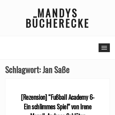
Skip
MANDYS
to
content
BÜCHERECKE
Togg
navi
Schlagwort:
Jan Saße
[Rezension] “Fußball Academy 6-
Ein schlimmes Spiel” von Irene